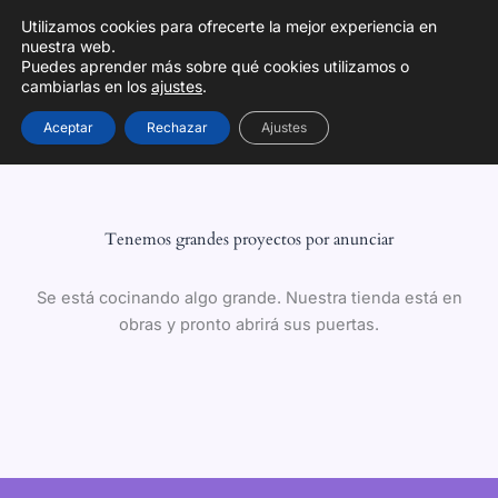
Ir
661 73 08 96
Utilizamos cookies para ofrecerte la mejor experiencia en
al
nuestra web.
contenido
Puedes aprender más sobre qué cookies utilizamos o
cambiarlas en los
ajustes
.
Aceptar
Rechazar
Ajustes
Tenemos grandes proyectos por anunciar
Se está cocinando algo grande. Nuestra tienda está en
obras y pronto abrirá sus puertas.