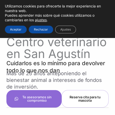
Ir
Utilizamos cookies para ofrecerte la mejor experiencia en
al
nuestra web.
contenido
Puedes aprender más sobre qué cookies utilizamos o
cambiarlas en los
ajustes
.
Aceptar
Rechazar
Ajustes
MASPALOMAS · GRAN CANARIA
Centro veterinario
en San Agustín
Cuidarlos es lo mínimo para devolver
todo lo que nos dan
Más de 25 años anteponiendo el
bienestar animal a intereses de fondos
de inversión.
Te asesoramos sin
Reserva cita para tu
compromiso
mascota