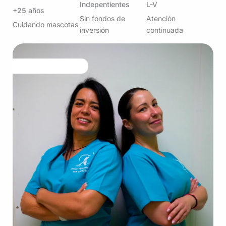
Indepentientes
L-V
+25 años
Sin fondos de
Atención
Cuidando mascotas
inversión
continuada